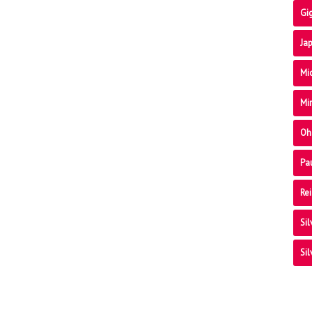
Gig
Ja
Mi
Mir
Oh
Pa
Rei
Sil
Sil