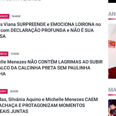
AN
MENEZES
16:48:00
us Viana SURPREENDE e EMOCIONA LOIRONA no
o com DECLARAÇÃO PROFUNDA e NÃO É SUA
SA
ABELHA
17:18:00
elle Menezes NÃO CONTÉM LAGRIMAS AO SUBIR
ALCO DA CALCINHA PRETA SEM PAULINHA
HA
MA
AQUINO
20:25:00
as, Silvânia Aquino e Michelle Menezes CAEM
ACHAÇA E PROTAGONIZAM MOMENTOS
EAIS JUNTAS