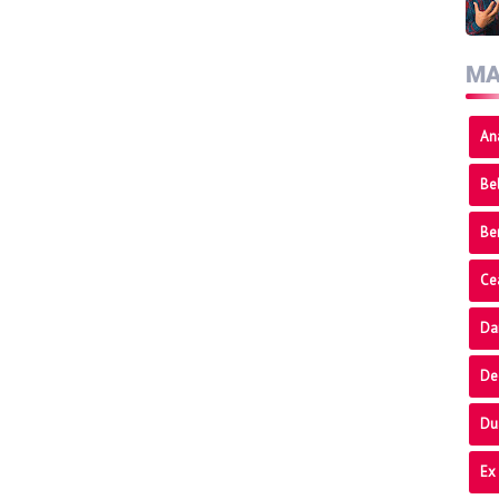
MA
An
Bel
Be
Ce
Da
De
Du
Ex 