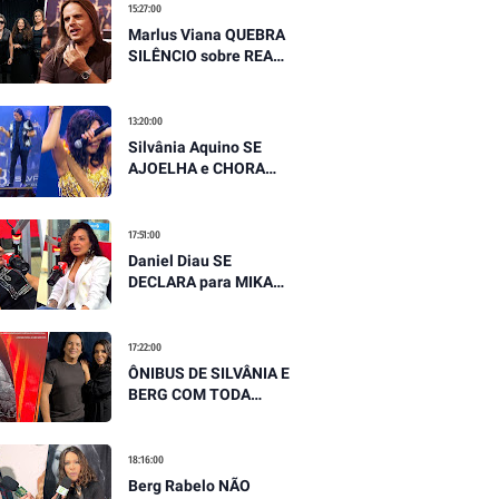
após SOLTAR SUA
15:27:00
VERDADE EM
Marlus Viana QUEBRA
ENTREVISTA
SILÊNCIO sobre REAL
CLIMA NA CALCINHA
PRETA após receber
GRAVES ACUSAÇÕES
13:20:00
Silvânia Aquino SE
AJOELHA e CHORA
para Berg Rabelo no
palco em MOMENTO
EMOCIONANTE
17:51:00
Daniel Diau SE
DECLARA para MIKA
RODRIGUES após
cantora CHORAR NO
PALCO, "Você é
17:22:00
referência"
ÔNIBUS DE SILVÂNIA E
BERG COM TODA
EQUIPE PASSA POR
SUSTO APÓS PNEU
ESTOURAR EM
18:16:00
MOVIMENTO
Berg Rabelo NÃO