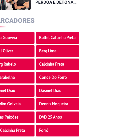
PERDOA E DETONA
após NOVAS CRITICAS
A VOZ DE SILVÂNIA
RCADORES
AQUINO, “Destilando
veneno”
a Gouveia
Ballet Calcinha Preta
l Oliver
Berg Lima
rg Rabelo
Calcinha Preta
arabelha
Conde Do Forro
niel Diau
Dasniel Diau
dim Golveia
Dennis Nogueira
as Paixões
DVD 25 Anos
Calcinha Preta
Forró