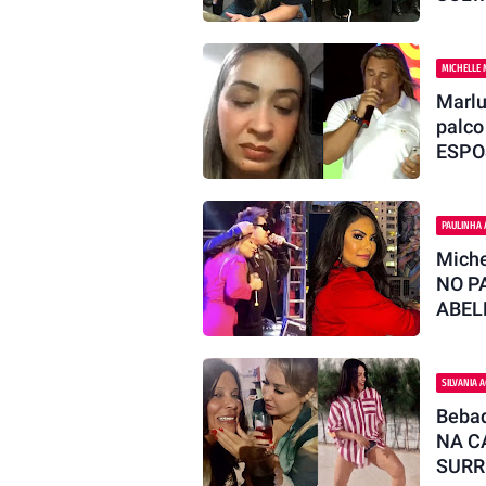
MICHELLE 
Marl
palc
ESPO
PAULINHA 
Mich
NO P
ABEL
SILVANIA 
Bebad
NA C
SURR