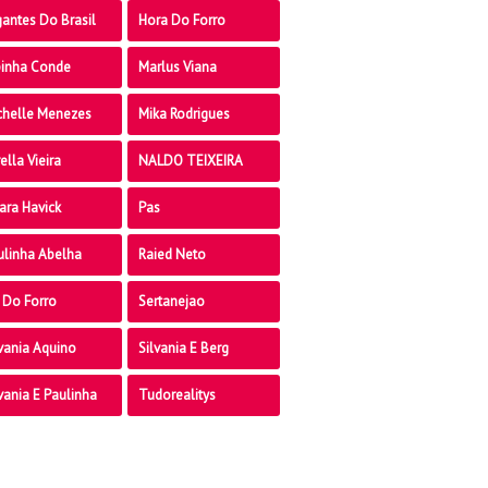
antes Do Brasil
Hora Do Forro
pinha Conde
Marlus Viana
chelle Menezes
Mika Rodrigues
ella Vieira
NALDO TEIXEIRA
ara Havick
Pas
ulinha Abelha
Raied Neto
 Do Forro
Sertanejao
vania Aquino
Silvania E Berg
vania E Paulinha
Tudorealitys