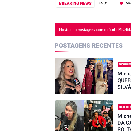
BREAKING NEWS
ICAS A VOZ DE SILVÂNIA AQUINO, “DESTILANDO VENENO”
MARLUS VI
Mostrando postagens com o rótulo
MICHEL
POSTAGENS RECENTES
MICHELLE 
Mich
QUEB
SILV
MICHELLE 
Mich
DA C
SOLT