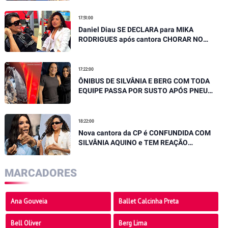
17:51:00
Daniel Diau SE DECLARA para MIKA
RODRIGUES após cantora CHORAR NO
PALCO, "Você é referência"
17:22:00
ÔNIBUS DE SILVÂNIA E BERG COM TODA
EQUIPE PASSA POR SUSTO APÓS PNEU
ESTOURAR EM MOVIMENTO
18:22:00
Nova cantora da CP é CONFUNDIDA COM
SILVÂNIA AQUINO e TEM REAÇÃO
SURPREENDENTE
MARCADORES
Ana Gouveia
Ballet Calcinha Preta
Bell Oliver
Berg Lima