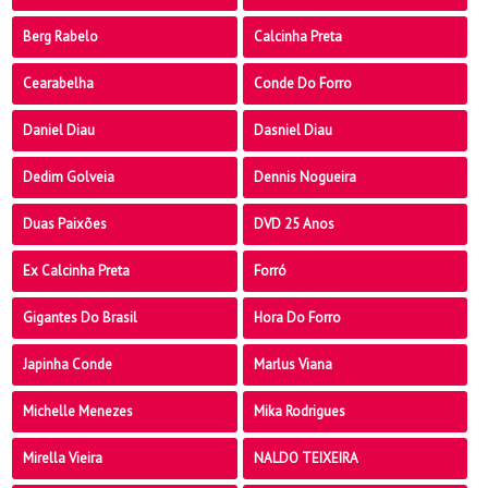
Berg Rabelo
Calcinha Preta
Cearabelha
Conde Do Forro
Daniel Diau
Dasniel Diau
Dedim Golveia
Dennis Nogueira
Duas Paixões
DVD 25 Anos
Ex Calcinha Preta
Forró
Gigantes Do Brasil
Hora Do Forro
Japinha Conde
Marlus Viana
Michelle Menezes
Mika Rodrigues
Mirella Vieira
NALDO TEIXEIRA