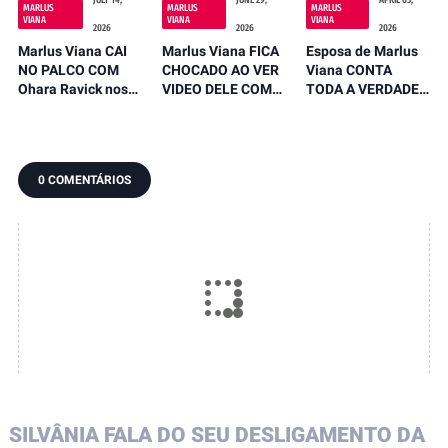
MARLUS
MARLUS
MARLUS
VIANA
VIANA
VIANA
2026
2026
2026
Marlus Viana CAI
Marlus Viana FICA
Esposa de Marlus
NO PALCO COM
CHOCADO AO VER
Viana CONTA
Ohara Ravick nos
VIDEO DELE COM
TODA A VERDADE
BRAÇOS e SE
PAULINHA ABELHA
PORQUE NÃO ESTÁ
PRONUNCIA
EMOCIONANTE E
VIAJANDO COM O
SOBRE QUEDA
DESABAFA
MARIDO NA
CALCINHA PRETA
0 COMENTÁRIOS
SILVÂNIA FALA DO SEU DESLIGAMENTO DA