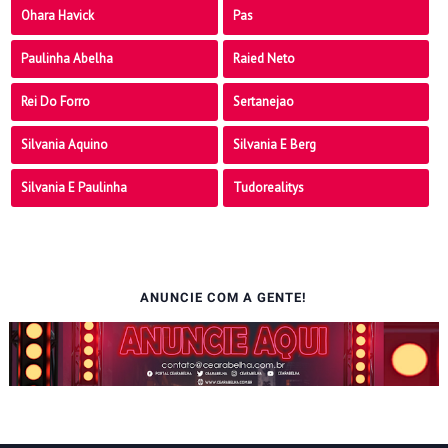
Ohara Havick
Pas
Paulinha Abelha
Raied Neto
Rei Do Forro
Sertanejao
Silvania Aquino
Silvania E Berg
Silvania E Paulinha
Tudorealitys
ANUNCIE COM A GENTE!