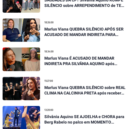
SILÊNCIO sobre ARREPENDIMENTO de TER
SAIDO DA BANDA SERGIPANA
18:26:00
Marlus Viana QUEBRA SILÊNCIO APÓS SER
ACUSADO DE MANDAR INDIRETA PARA
SILVÂNIA AQUINO
18:34:00
Marlus Viana É ACUSADO DE MANDAR
INDIRETA PRA SILVÂNIA AQUINO após
SOLTAR SUA VERDADE EM ENTREVISTA
15:27:00
Marlus Viana QUEBRA SILÊNCIO sobre REAL
CLIMA NA CALCINHA PRETA após receber
GRAVES ACUSAÇÕES
13:20:00
Silvânia Aquino SE AJOELHA e CHORA para
Berg Rabelo no palco em MOMENTO
EMOCIONANTE