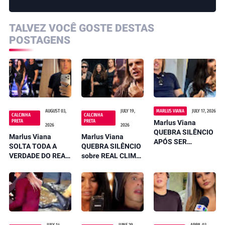
TALVEZ VOCÊ GOSTE DESTAS
POSTAGENS
AUGUST 03,
JULY 19,
MARLUS VIANA
JULY 17, 2026
CALCINHA
CALCINHA
PRETA
PRETA
Marlus Viana
2026
2026
QUEBRA SILÊNCIO
Marlus Viana
Marlus Viana
APÓS SER
SOLTA TODA A
QUEBRA SILÊNCIO
ACUSADO DE
VERDADE DO REAL
sobre REAL CLIMA
MANDAR INDIRETA
MOTIVO DE TER
NA CALCINHA
PARA SILVÂNIA
VOLTADO PRA
PRETA após
AQUINO
CALCINHA PRETA
receber GRAVES
APÓS DIZER QUE
ACUSAÇÕES
NÃO VOLTARIA
JULY 14,
JUNE 29,
APRIL 03,