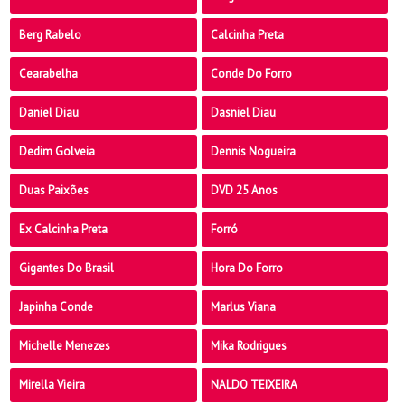
Berg Rabelo
Calcinha Preta
Cearabelha
Conde Do Forro
Daniel Diau
Dasniel Diau
Dedim Golveia
Dennis Nogueira
Duas Paixões
DVD 25 Anos
Ex Calcinha Preta
Forró
Gigantes Do Brasil
Hora Do Forro
Japinha Conde
Marlus Viana
Michelle Menezes
Mika Rodrigues
Mirella Vieira
NALDO TEIXEIRA