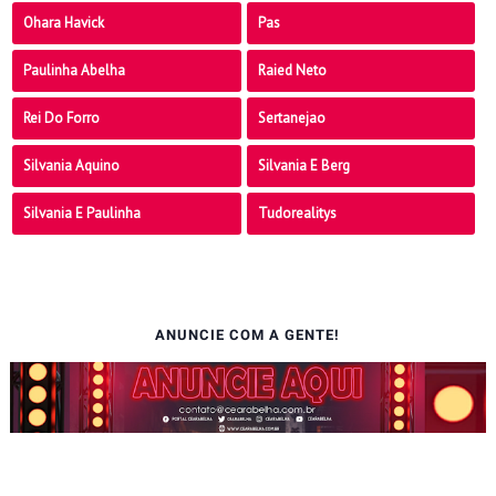
Ohara Havick
Pas
Paulinha Abelha
Raied Neto
Rei Do Forro
Sertanejao
Silvania Aquino
Silvania E Berg
Silvania E Paulinha
Tudorealitys
ANUNCIE COM A GENTE!