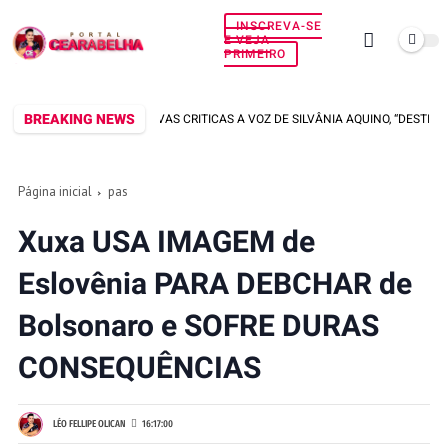
INSCREVA-SE
E VEJA
PRIMEIRO
BREAKING NEWS
 DETONA APÓS NOVAS CRITICAS A VOZ DE SILVÂNIA AQUINO, “DESTILANDO VE
Página inicial
pas
Xuxa USA IMAGEM de
Eslovênia PARA DEBCHAR de
Bolsonaro e SOFRE DURAS
CONSEQUÊNCIAS
LÉO FELLIPE OLICAN
16:17:00