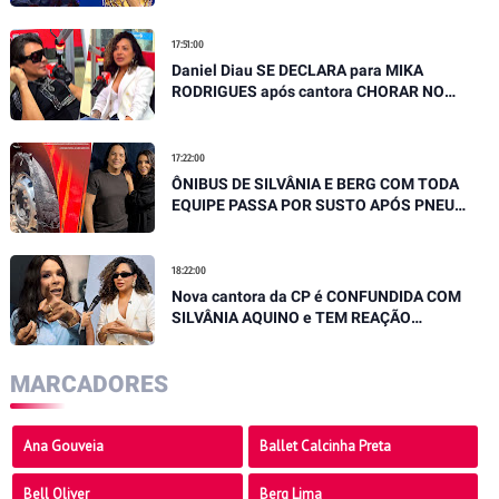
EMOCIONANTE
17:51:00
Daniel Diau SE DECLARA para MIKA
RODRIGUES após cantora CHORAR NO
PALCO, "Você é referência"
17:22:00
ÔNIBUS DE SILVÂNIA E BERG COM TODA
EQUIPE PASSA POR SUSTO APÓS PNEU
ESTOURAR EM MOVIMENTO
18:22:00
Nova cantora da CP é CONFUNDIDA COM
SILVÂNIA AQUINO e TEM REAÇÃO
SURPREENDENTE
MARCADORES
Ana Gouveia
Ballet Calcinha Preta
Bell Oliver
Berg Lima