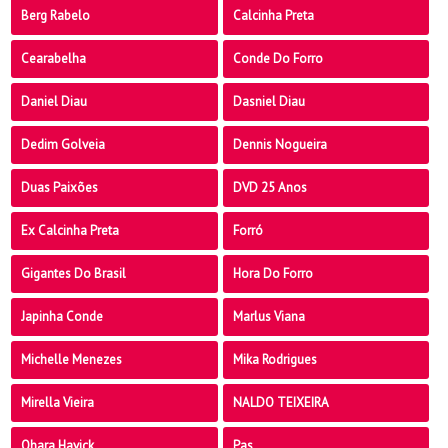
Berg Rabelo
Calcinha Preta
Cearabelha
Conde Do Forro
Daniel Diau
Dasniel Diau
Dedim Golveia
Dennis Nogueira
Duas Paixões
DVD 25 Anos
Ex Calcinha Preta
Forró
Gigantes Do Brasil
Hora Do Forro
Japinha Conde
Marlus Viana
Michelle Menezes
Mika Rodrigues
Mirella Vieira
NALDO TEIXEIRA
Ohara Havick
Pas