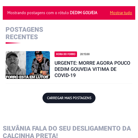
Mostrando postagens com o rótulo
DEDIM GOLVEIA
Mostrar tudo
POSTAGENS
RECENTES
HORA DO FORRO
20:15:00
URGENTE: MORRE AGORA POUCO
DEDIM GOUVEIA VITIMA DE
COVID-19
CARREGAR MAIS POSTAGENS
SILVÂNIA FALA DO SEU DESLIGAMENTO DA
CALCINHA PRETA!