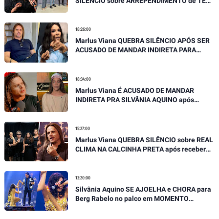
SILÊNCIO sobre ARREPENDIMENTO de TER
SAIDO DA BANDA SERGIPANA
18:26:00
Marlus Viana QUEBRA SILÊNCIO APÓS SER
ACUSADO DE MANDAR INDIRETA PARA
SILVÂNIA AQUINO
18:34:00
Marlus Viana É ACUSADO DE MANDAR
INDIRETA PRA SILVÂNIA AQUINO após
SOLTAR SUA VERDADE EM ENTREVISTA
15:27:00
Marlus Viana QUEBRA SILÊNCIO sobre REAL
CLIMA NA CALCINHA PRETA após receber
GRAVES ACUSAÇÕES
13:20:00
Silvânia Aquino SE AJOELHA e CHORA para
Berg Rabelo no palco em MOMENTO
EMOCIONANTE