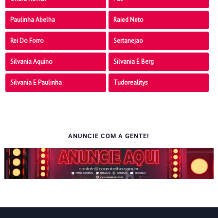
Paulinha Abelha
Raied Neto
Rei Do Forro
Sertanejao
Silvania Aquino
Silvania E Berg
Silvania E Paulinha
Tudorealitys
ANUNCIE COM A GENTE!