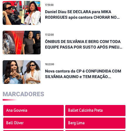
17:51:00
Daniel Diau SE DECLARA para MIKA
RODRIGUES após cantora CHORAR NO
PALCO, "Você é referência"
17:22:00
ÔNIBUS DE SILVÂNIA E BERG COM TODA
EQUIPE PASSA POR SUSTO APÓS PNEU
ESTOURAR EM MOVIMENTO
18:22:00
Nova cantora da CP é CONFUNDIDA COM
SILVÂNIA AQUINO e TEM REAÇÃO
SURPREENDENTE
MARCADORES
Ana Gouveia
Ballet Calcinha Preta
Bell Oliver
Berg Lima