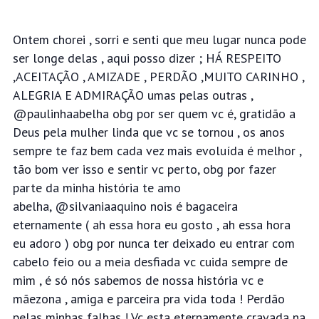
Ontem chorei , sorri e senti que meu lugar nunca pode
ser longe delas , aqui posso dizer ; HÁ RESPEITO
,ACEITAÇÃO , AMIZADE , PERDÃO ,MUITO CARINHO ,
ALEGRIA E ADMIRAÇÃO umas
pelas outras ,
@paulinhaabelha obg por ser quem vc é, gratidão a
Deus pela mulher linda que vc se tornou , os anos
sempre te faz bem cada vez mais evoluída é melhor ,
tão bom ver isso e
sentir vc perto, obg por fazer
parte da minha história te amo
abelha,
@silvaniaaquino nois é bagaceira
eternamente ( ah essa hora eu gosto , ah essa hora
eu adoro ) obg por nunca ter deixado eu entrar com
cabelo feio ou a meia desfiada vc cuida
sempre de
mim , é só nós sabemos de nossa história vc e
mãezona , amiga e parceira pra vida toda ! Perdão
pelas minhas falhas ! Vc esta eternamente cravada na