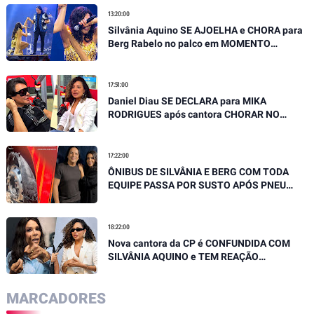
13:20:00
Silvânia Aquino SE AJOELHA e CHORA para
Berg Rabelo no palco em MOMENTO
EMOCIONANTE
17:51:00
Daniel Diau SE DECLARA para MIKA
RODRIGUES após cantora CHORAR NO
PALCO, "Você é referência"
17:22:00
ÔNIBUS DE SILVÂNIA E BERG COM TODA
EQUIPE PASSA POR SUSTO APÓS PNEU
ESTOURAR EM MOVIMENTO
18:22:00
Nova cantora da CP é CONFUNDIDA COM
SILVÂNIA AQUINO e TEM REAÇÃO
SURPREENDENTE
MARCADORES