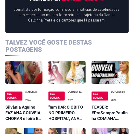
Jornalista por formação com foco em noticias de celebridades
em especial ao mundo forrozeiro e a trajetoria da Banda
Calcinha Preta e os cantores que lá passaram.
TALVEZ VOCÊ GOSTE DESTAS
POSTAGENS
MARCH 21,
OCTOBER 10,
OCTOBER 03,
ANA
ANA
ANA
GOUVEIA
GOUVEIA
GOUVEIA
2024
2022
2022
Silvânia Aquino
"Iam DAR O OBITO
TEASER:
FAZ ANA GOUVEIA
NO PRIMEIRO
#PraSemprePaulin
CHORAR e loira EX
HOSPITAL", ANA
ha COM ANA
Calcinha Preta FAZ
GOUVEIA CHOCA
GOUVEIA -
VÍDEOS EM
ao FAZER
CANTORA