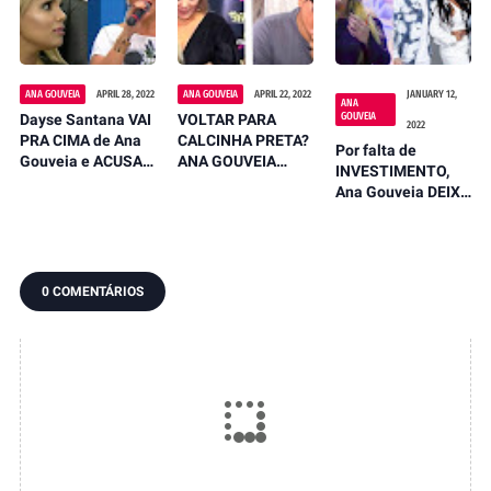
LAGRIMAS
REVELAÇÕES
EMOCIONA
CONTANDO TUDO
SOBRE MORTE DE
DEMAIS AO FALAR
PAULINHA ABELHA
DE PAULINHA
QUE NINGUEM
ABELHA
SABIA
ANA GOUVEIA
APRIL 28, 2022
ANA GOUVEIA
APRIL 22, 2022
JANUARY 12,
ANA
GOUVEIA
Dayse Santana VAI
VOLTAR PARA
2022
PRA CIMA de Ana
CALCINHA PRETA?
Por falta de
Gouveia e ACUSA
ANA GOUVEIA
INVESTIMENTO,
CANTORA DE TER
SURPREENDE E
Ana Gouveia DEIXA
LHE PROIBIDO DE
ANUNCIA VOLTA A
NOVAMENTE
ENTRAR NO
GIGANTES DO
GIGANTES DO
CALCINHA PRETA
BRASIL E DANIEL
BRASIL e FALA
DIAU REAGE
SOBRE VOLTA A CP
0 COMENTÁRIOS