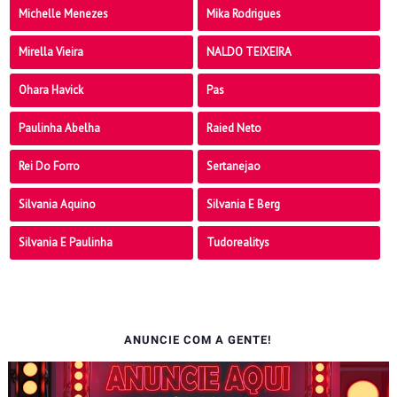
Michelle Menezes
Mika Rodrigues
Mirella Vieira
NALDO TEIXEIRA
Ohara Havick
Pas
Paulinha Abelha
Raied Neto
Rei Do Forro
Sertanejao
Silvania Aquino
Silvania E Berg
Silvania E Paulinha
Tudorealitys
ANUNCIE COM A GENTE!