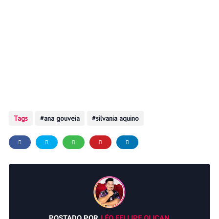
Tags
ana gouveia
silvania aquino
POSTADO POR
LÉO FELLIPE OLICAN