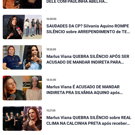
DELE COM PAULINHA ABELHA
EMOCIONANTE E DESABAFA
16:00:00
SAUDADES DA CP? Silvania Aquino ROMPE
SILÊNCIO sobre ARREPENDIMENTO de TER
SAIDO DA BANDA SERGIPANA
18:26:00
Marlus Viana QUEBRA SILÊNCIO APÓS SER
ACUSADO DE MANDAR INDIRETA PARA
SILVÂNIA AQUINO
18:34:00
Marlus Viana É ACUSADO DE MANDAR
INDIRETA PRA SILVÂNIA AQUINO após
SOLTAR SUA VERDADE EM ENTREVISTA
15:27:00
Marlus Viana QUEBRA SILÊNCIO sobre REAL
CLIMA NA CALCINHA PRETA após receber
GRAVES ACUSAÇÕES