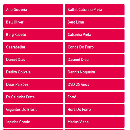
Ana Gouveia
Ballet Calcinha Preta
Bell Oliver
Berg Lima
Berg Rabelo
Calcinha Preta
Cearabelha
Conde Do Forro
Daniel Diau
Dasniel Diau
Dedim Golveia
Dennis Nogueira
Duas Paixões
DVD 25 Anos
Ex Calcinha Preta
Forró
Gigantes Do Brasil
Hora Do Forro
Japinha Conde
Marlus Viana