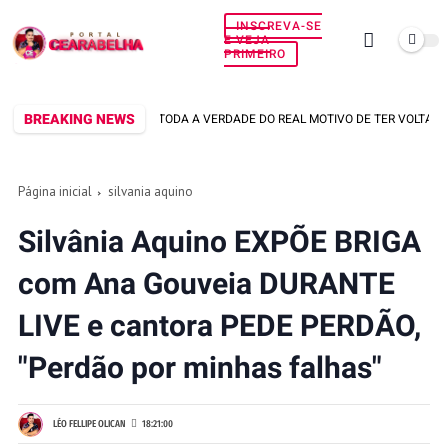
INSCREVA-SE
E VEJA
PRIMEIRO
BREAKING NEWS
LUS VIANA SOLTA TODA A VERDADE DO REAL MOTIVO DE TER VOLTADO PRA CAL
Página inicial
silvania aquino
Silvânia Aquino EXPÕE BRIGA
com Ana Gouveia DURANTE
LIVE e cantora PEDE PERDÃO,
"Perdão por minhas falhas"
LÉO FELLIPE OLICAN
18:21:00