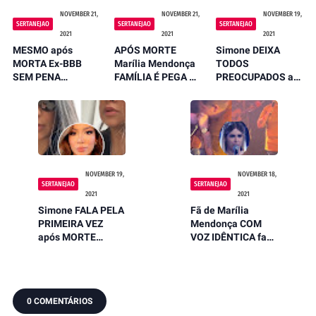
NOVEMBER 21,
NOVEMBER 21,
NOVEMBER 19,
SERTANEJAO
SERTANEJAO
SERTANEJAO
2021
2021
2021
MESMO após
APÓS MORTE
Simone DEIXA
MORTA Ex-BBB
Marília Mendonça
TODOS
SEM PENA
FAMÍLIA É PEGA DE
PREOCUPADOS ao
DETONA e CRITICA
SUSPRESA DEPOIS
REVELAR PERDA
Marília Mendonça
de ENCONTRAR
DE VOZ e DISPARA
e INESPERADO
REGISTROS
ACONTECE
INÉDITOS
NOVEMBER 19,
NOVEMBER 18,
SERTANEJAO
SERTANEJAO
2021
2021
Simone FALA PELA
Fã de Marília
PRIMEIRA VEZ
Mendonça COM
após MORTE
VOZ IDÊNTICA faz
Marília Mendonça
Henrique DESABAR
E FAZ REVELAÇÃO
ao LEMBRAR DA
CHOCANTE
CANTORA
0 COMENTÁRIOS