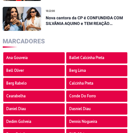
18:22:00
Nova cantora da CP é CONFUNDIDA COM
SILVÂNIA AQUINO e TEM REAÇÃO
SURPREENDENTE
MARCADORES
Ana Gouveia
Ballet Calcinha Preta
Bell Oliver
Berg Lima
Berg Rabelo
Calcinha Preta
Cearabelha
Conde Do Forro
Daniel Diau
Dasniel Diau
Dedim Golveia
Dennis Nogueira