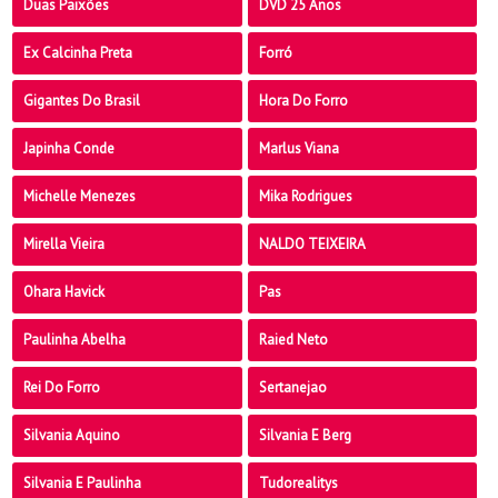
Duas Paixões
DVD 25 Anos
Ex Calcinha Preta
Forró
Gigantes Do Brasil
Hora Do Forro
Japinha Conde
Marlus Viana
Michelle Menezes
Mika Rodrigues
Mirella Vieira
NALDO TEIXEIRA
Ohara Havick
Pas
Paulinha Abelha
Raied Neto
Rei Do Forro
Sertanejao
Silvania Aquino
Silvania E Berg
Silvania E Paulinha
Tudorealitys