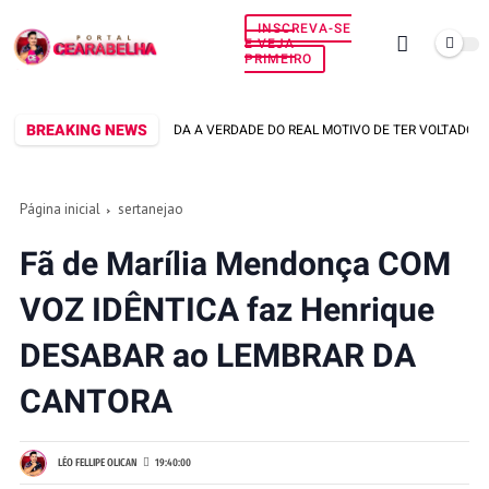
INSCREVA-SE
E VEJA
PRIMEIRO
BREAKING NEWS
US VIANA SOLTA TODA A VERDADE DO REAL MOTIVO DE TER VOLTADO PRA CALC
Página inicial
sertanejao
Fã de Marília Mendonça COM
VOZ IDÊNTICA faz Henrique
DESABAR ao LEMBRAR DA
CANTORA
LÉO FELLIPE OLICAN
19:40:00