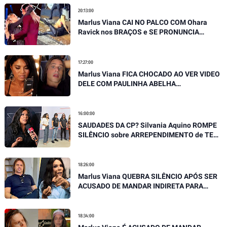
20:13:00
Marlus Viana CAI NO PALCO COM Ohara
Ravick nos BRAÇOS e SE PRONUNCIA
SOBRE QUEDA
17:27:00
Marlus Viana FICA CHOCADO AO VER VIDEO
DELE COM PAULINHA ABELHA
EMOCIONANTE E DESABAFA
16:00:00
SAUDADES DA CP? Silvania Aquino ROMPE
SILÊNCIO sobre ARREPENDIMENTO de TER
SAIDO DA BANDA SERGIPANA
18:26:00
Marlus Viana QUEBRA SILÊNCIO APÓS SER
ACUSADO DE MANDAR INDIRETA PARA
SILVÂNIA AQUINO
18:34:00