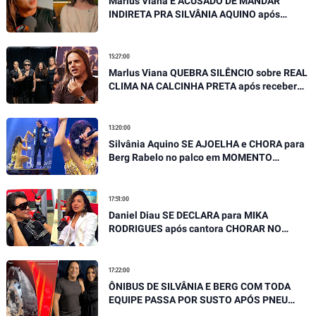
Marlus Viana É ACUSADO DE MANDAR
INDIRETA PRA SILVÂNIA AQUINO após
SOLTAR SUA VERDADE EM ENTREVISTA
15:27:00
Marlus Viana QUEBRA SILÊNCIO sobre REAL
CLIMA NA CALCINHA PRETA após receber
GRAVES ACUSAÇÕES
13:20:00
Silvânia Aquino SE AJOELHA e CHORA para
Berg Rabelo no palco em MOMENTO
EMOCIONANTE
17:51:00
Daniel Diau SE DECLARA para MIKA
RODRIGUES após cantora CHORAR NO
PALCO, "Você é referência"
17:22:00
ÔNIBUS DE SILVÂNIA E BERG COM TODA
EQUIPE PASSA POR SUSTO APÓS PNEU
ESTOURAR EM MOVIMENTO