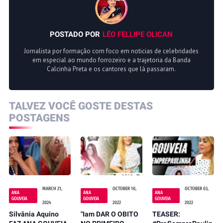
POSTADO POR
LÉO FELLIPE OLICAN
Jornalista por formação com foco em noticias de celebridades
em especial ao mundo forrozeiro e a trajetoria da Banda
Calcinha Preta e os cantores que lá passaram.
TALVEZ VOCÊ GOSTE DESTAS
POSTAGENS
MARCH 21,
OCTOBER 10,
OCTOBER 03,
ANA
ANA
ANA
GOUVEIA
GOUVEIA
GOUVEIA
2024
2022
2022
Silvânia Aquino
"Iam DAR O OBITO
TEASER: