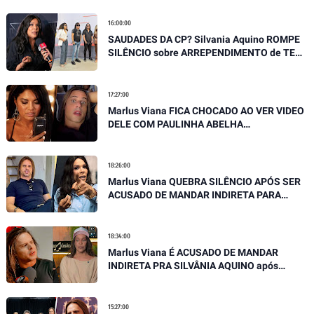
16:00:00
SAUDADES DA CP? Silvania Aquino ROMPE
SILÊNCIO sobre ARREPENDIMENTO de TER
SAIDO DA BANDA SERGIPANA
17:27:00
Marlus Viana FICA CHOCADO AO VER VIDEO
DELE COM PAULINHA ABELHA
EMOCIONANTE E DESABAFA
18:26:00
Marlus Viana QUEBRA SILÊNCIO APÓS SER
ACUSADO DE MANDAR INDIRETA PARA
SILVÂNIA AQUINO
18:34:00
Marlus Viana É ACUSADO DE MANDAR
INDIRETA PRA SILVÂNIA AQUINO após
SOLTAR SUA VERDADE EM ENTREVISTA
15:27:00