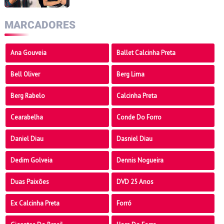
AQUINO, “Destilando veneno”
MARCADORES
Ana Gouveia
Ballet Calcinha Preta
Bell Oliver
Berg Lima
Berg Rabelo
Calcinha Preta
Cearabelha
Conde Do Forro
Daniel Diau
Dasniel Diau
Dedim Golveia
Dennis Nogueira
Duas Paixões
DVD 25 Anos
Ex Calcinha Preta
Forró