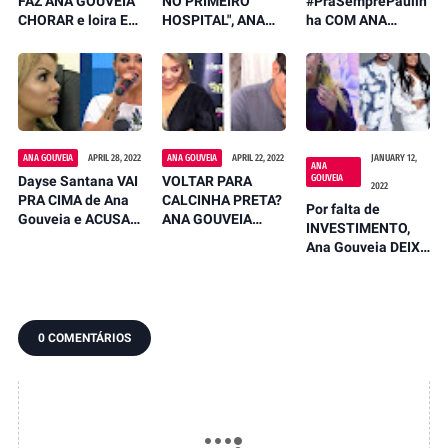
FAZ ANA GOUVEIA
NO PRIMEIRO
#PraSemprePaulin
CHORAR e loira EX
HOSPITAL", ANA
ha COM ANA
Calcinha Preta FAZ
GOUVEIA CHOCA
GOUVEIA -
VÍDEOS EM
ao FAZER
CANTORA
LAGRIMAS
REVELAÇÕES
EMOCIONA
CONTANDO TUDO
SOBRE MORTE DE
DEMAIS AO FALAR
PAULINHA ABELHA
DE PAULINHA
QUE NINGUEM
ABELHA
SABIA
ANA GOUVEIA
APRIL 28, 2022
ANA GOUVEIA
APRIL 22, 2022
JANUARY 12,
ANA
GOUVEIA
Dayse Santana VAI
VOLTAR PARA
2022
PRA CIMA de Ana
CALCINHA PRETA?
Por falta de
Gouveia e ACUSA
ANA GOUVEIA
INVESTIMENTO,
CANTORA DE TER
SURPREENDE E
Ana Gouveia DEIXA
LHE PROIBIDO DE
ANUNCIA VOLTA A
NOVAMENTE
ENTRAR NO
GIGANTES DO
GIGANTES DO
CALCINHA PRETA
BRASIL E DANIEL
BRASIL e FALA
DIAU REAGE
SOBRE VOLTA A CP
0 COMENTÁRIOS