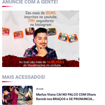
ANUNCIE COM A GENTE!
MAIS ACESSADOS!
20:13:00
Marlus Viana CAI NO PALCO COM Ohara
Ravick nos BRAÇOS e SE PRONUNCIA
SOBRE QUEDA