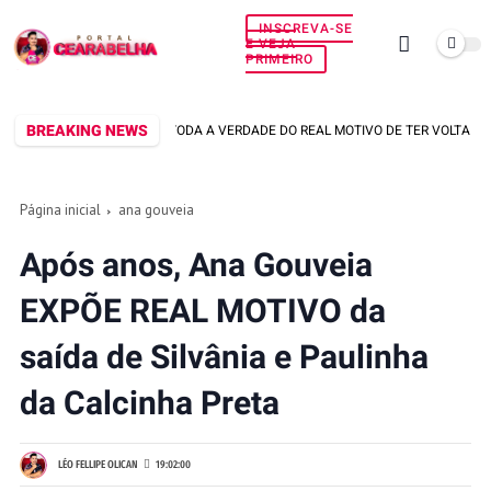
INSCREVA-SE
E VEJA
PRIMEIRO
BREAKING NEWS
US VIANA SOLTA TODA A VERDADE DO REAL MOTIVO DE TER VOLTADO PRA CALC
Página inicial
ana gouveia
Após anos, Ana Gouveia
EXPÕE REAL MOTIVO da
saída de Silvânia e Paulinha
da Calcinha Preta
LÉO FELLIPE OLICAN
19:02:00