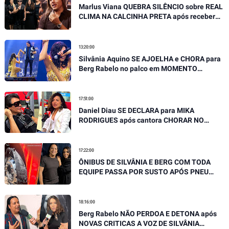
Marlus Viana QUEBRA SILÊNCIO sobre REAL
CLIMA NA CALCINHA PRETA após receber
GRAVES ACUSAÇÕES
13:20:00
Silvânia Aquino SE AJOELHA e CHORA para
Berg Rabelo no palco em MOMENTO
EMOCIONANTE
17:51:00
Daniel Diau SE DECLARA para MIKA
RODRIGUES após cantora CHORAR NO
PALCO, "Você é referência"
17:22:00
ÔNIBUS DE SILVÂNIA E BERG COM TODA
EQUIPE PASSA POR SUSTO APÓS PNEU
ESTOURAR EM MOVIMENTO
18:16:00
Berg Rabelo NÃO PERDOA E DETONA após
NOVAS CRITICAS A VOZ DE SILVÂNIA