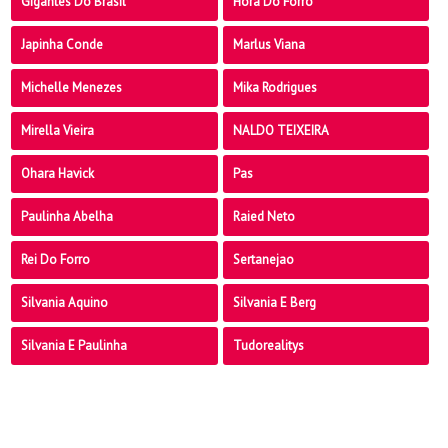
Gigantes Do Brasil
Hora Do Forro
Japinha Conde
Marlus Viana
Michelle Menezes
Mika Rodrigues
Mirella Vieira
NALDO TEIXEIRA
Ohara Havick
Pas
Paulinha Abelha
Raied Neto
Rei Do Forro
Sertanejao
Silvania Aquino
Silvania E Berg
Silvania E Paulinha
Tudorealitys